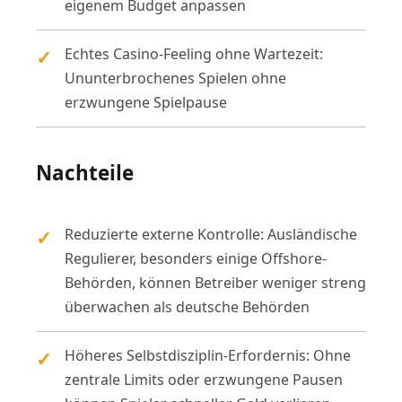
eigenem Budget anpassen
Echtes Casino-Feeling ohne Wartezeit:
Ununterbrochenes Spielen ohne
erzwungene Spielpause
Nachteile
Reduzierte externe Kontrolle: Ausländische
Regulierer, besonders einige Offshore-
Behörden, können Betreiber weniger streng
überwachen als deutsche Behörden
Höheres Selbstdisziplin-Erfordernis: Ohne
zentrale Limits oder erzwungene Pausen