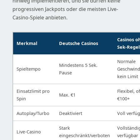
hinweg implementieren, und sie dürfen keine
progressiven Jackpots oder die meisten Live-
Casino-Spiele anbieten.
Casinos o
Merkmal
Deutsche Casinos
Sek-Regel
Normale
Mindestens 5 Sek.
Spieltempo
Geschwindi
Pause
kein Limit
Einsatzlimit pro
Flexibel, of
Max. €1
Spin
€100+
Autoplay/Turbo
Deaktiviert
Voll verfü
Stark
Vollständi
Live-Casino
eingeschränkt/verboten
verfügbar