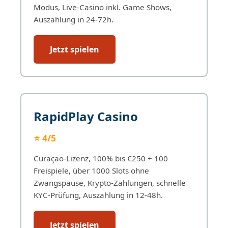
Modus, Live-Casino inkl. Game Shows,
Auszahlung in 24-72h.
Jetzt spielen
RapidPlay Casino
⭐ 4/5
Curaçao-Lizenz, 100% bis €250 + 100
Freispiele, über 1000 Slots ohne
Zwangspause, Krypto-Zahlungen, schnelle
KYC-Prüfung, Auszahlung in 12-48h.
Jetzt spielen