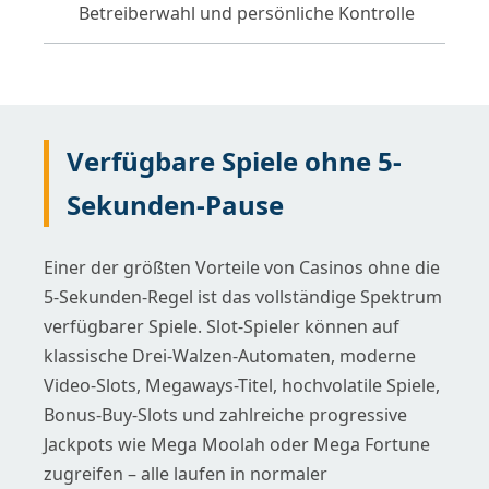
Betreiberwahl und persönliche Kontrolle
Verfügbare Spiele ohne 5-
Sekunden-Pause
Einer der größten Vorteile von Casinos ohne die
5-Sekunden-Regel ist das vollständige Spektrum
verfügbarer Spiele. Slot-Spieler können auf
klassische Drei-Walzen-Automaten, moderne
Video-Slots, Megaways-Titel, hochvolatile Spiele,
Bonus-Buy-Slots und zahlreiche progressive
Jackpots wie Mega Moolah oder Mega Fortune
zugreifen – alle laufen in normaler