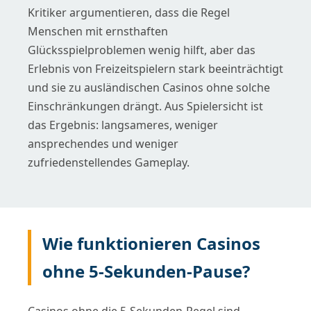
Kritiker argumentieren, dass die Regel
Menschen mit ernsthaften
Glücksspielproblemen wenig hilft, aber das
Erlebnis von Freizeitspielern stark beeinträchtigt
und sie zu ausländischen Casinos ohne solche
Einschränkungen drängt. Aus Spielersicht ist
das Ergebnis: langsameres, weniger
ansprechendes und weniger
zufriedenstellendes Gameplay.
Wie funktionieren Casinos
ohne 5-Sekunden-Pause?