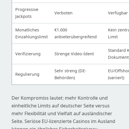
Progressive
Verboten
Verfügbar
Jackpots
Monatliches
€1.000
Kein zentr
Einzahlungslimit
anbieterübergreifend
Limit
Standard 
Verifizierung
Strenge Video-Ident
Dokument
Sehr streng (DE-
EU/Offsho
Regulierung
Behörden)
(variiert)
Der Kompromiss lautet: mehr Kontrolle und
einheitliche Limits auf deutscher Seite versus
mehr Flexibilität und Vielfalt auf ausländischer
Seite. Seriöse EU-lizenzierte Casinos im Ausland
können ein ähnliches Sicherheitsniveau