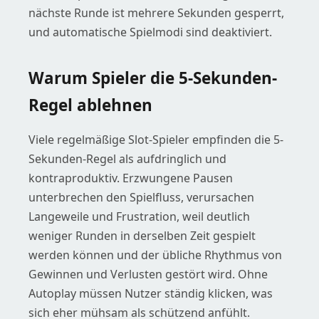
nächste Runde ist mehrere Sekunden gesperrt,
und automatische Spielmodi sind deaktiviert.
Warum Spieler die 5-Sekunden-
Regel ablehnen
Viele regelmäßige Slot-Spieler empfinden die 5-
Sekunden-Regel als aufdringlich und
kontraproduktiv. Erzwungene Pausen
unterbrechen den Spielfluss, verursachen
Langeweile und Frustration, weil deutlich
weniger Runden in derselben Zeit gespielt
werden können und der übliche Rhythmus von
Gewinnen und Verlusten gestört wird. Ohne
Autoplay müssen Nutzer ständig klicken, was
sich eher mühsam als schützend anfühlt.