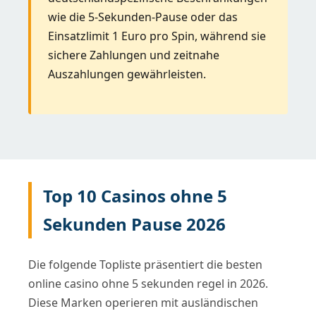
wie die 5-Sekunden-Pause oder das
Einsatzlimit 1 Euro pro Spin, während sie
sichere Zahlungen und zeitnahe
Auszahlungen gewährleisten.
Top 10 Casinos ohne 5
Sekunden Pause 2026
Die folgende Topliste präsentiert die besten
online casino ohne 5 sekunden regel in 2026.
Diese Marken operieren mit ausländischen