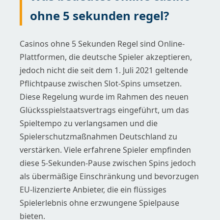
ohne 5 sekunden regel?
Casinos ohne 5 Sekunden Regel sind Online-
Plattformen, die deutsche Spieler akzeptieren,
jedoch nicht die seit dem 1. Juli 2021 geltende
Pflichtpause zwischen Slot-Spins umsetzen.
Diese Regelung wurde im Rahmen des neuen
Glücksspielstaatsvertrags eingeführt, um das
Spieltempo zu verlangsamen und die
Spielerschutzmaßnahmen Deutschland zu
verstärken. Viele erfahrene Spieler empfinden
diese 5-Sekunden-Pause zwischen Spins jedoch
als übermäßige Einschränkung und bevorzugen
EU-lizenzierte Anbieter, die ein flüssiges
Spielerlebnis ohne erzwungene Spielpause
bieten.