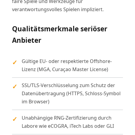
faire Spiele und Werkzeuge für
verantwortungsvolles Spielen impliziert.
Qualitätsmerkmale seriöser
Anbieter
Gültige EU- oder respektierte Offshore-
Lizenz (MGA, Curaçao Master License)
SSL/TLS-Verschlüsselung zum Schutz der
Datenübertragung (HTTPS, Schloss-Symbol
im Browser)
Unabhängige RNG-Zertifizierung durch
Labore wie eCOGRA, iTech Labs oder GLI