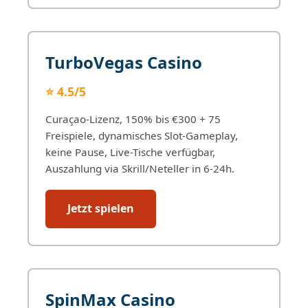
TurboVegas Casino
⭐ 4.5/5
Curaçao-Lizenz, 150% bis €300 + 75
Freispiele, dynamisches Slot-Gameplay,
keine Pause, Live-Tische verfügbar,
Auszahlung via Skrill/Neteller in 6-24h.
Jetzt spielen
SpinMax Casino